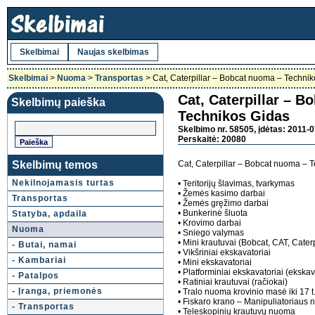
Skelbimai
Naujas skelbimas
Skelbimai
>
Nuoma
>
Transportas
> Cat, Caterpillar – Bobcat nuoma – Techni
Cat, Caterpillar – 
Skelbimų paieška
Technikos Gidas
Skelbimo nr. 58505, įdėtas: 2011-0
Perskaitė: 20080
Skelbimų temos
Cat, Caterpillar – Bobcat nuoma – 
Nekilnojamasis turtas
• Teritorijų šlavimas, tvarkymas
• Žemės kasimo darbai
Transportas
• Žemės gręžimo darbai
• Bunkerinė šluota
Statyba, apdaila
• Krovimo darbai
Nuoma
• Sniego valymas
• Mini krautuvai (Bobcat, CAT, Caterp
- Butai, namai
• Vikšriniai ekskavatoriai
- Kambariai
• Mini ekskavatoriai
• Platforminiai ekskavatoriai (ekskava
- Patalpos
• Ratiniai krautuvai (račiokai)
- Įranga, priemonės
• Tralo nuoma krovinio masė iki 17 t.
• Fiskaro krano – Manipuliatoriaus nu
- Transportas
• Teleskopinių krautuvų nuoma