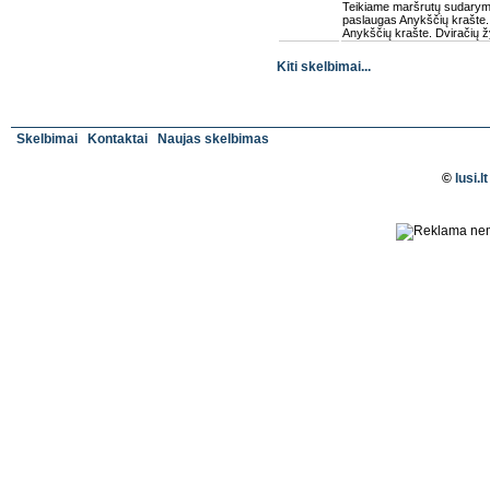
Teikiame maršrutų sudarymo,
paslaugas Anykščių krašte. 
Anykščių krašte. Dviračių ž
Kiti skelbimai...
Skelbimai
Kontaktai
Naujas skelbimas
©
lusi.