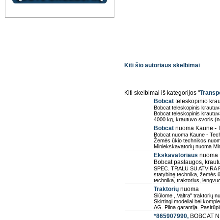
Kiti šio autoriaus skelbimai
Kiti skelbimai iš kategorijos "
Transp
Bobcat
teleskopinio kra
Bobcat teleskopinis krautu
Bobcat teleskopinis krautuva
4000 kg, krautuvo svoris (
Bobcat
nuoma Kaune - T
Bobcat nuoma Kaune - Tech
Žemės ūkio technikos nuo
Miniekskavatorių nuoma Mini
Ekskavatoriaus
nuoma +
Bobcat paslaugos, krau
SPEC. TRALU SU ATVIRA 
statybinę technika, žemės ūk
technika, traktorius, lengvuo
Traktorių
nuoma
Siūlome ,,Valtra" traktorių 
Skirtingi modeliai bei kompl
AG. Pilna garantija. Pasirū
*865907990,
BOBCAT N