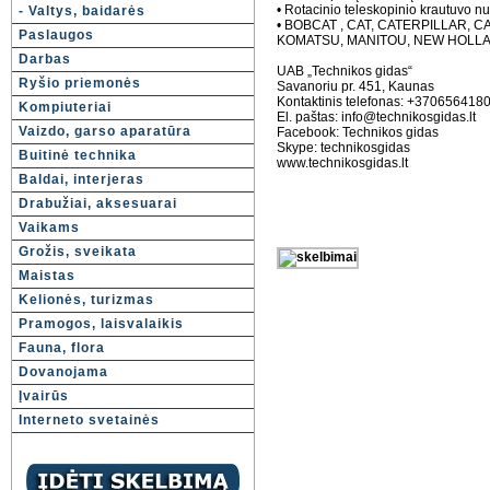
• Rotacinio teleskopinio krautuvo 
- Valtys, baidarės
• BOBCAT , CAT, CATERPILLAR, 
Paslaugos
KOMATSU, MANITOU, NEW HOLLA
Darbas
UAB „Technikos gidas“
Ryšio priemonės
Savanoriu pr. 451, Kaunas
Kontaktinis telefonas: +37065641
Kompiuteriai
El. paštas: info@technikosgidas.lt
Vaizdo, garso aparatūra
Facebook: Technikos gidas
Skype: technikosgidas
Buitinė technika
www.technikosgidas.lt
Baldai, interjeras
Drabužiai, aksesuarai
Vaikams
Grožis, sveikata
Maistas
Kelionės, turizmas
Pramogos, laisvalaikis
Fauna, flora
Dovanojama
Įvairūs
Interneto svetainės