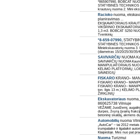
*865907990, BOBCAT NUO
STATYBINĖS TECHNIKOS NU
krautuvų nuoma 2. Mini eks
Racioko
nuoma, ekskava
planiravimas ...
EKSKAVATORIAUS KRAUTU
VIKŠRINIO EKSKAVATORIA
1,3 m3. BOBCAT S250 NUOM
Tvenkinių
*8-659-07990,
STATYBI
STATYBINĖS TECHNIKOS NU
Miniekskavatorių nuoma 3.
(diametras 15/20/25/30/35/4
SAVIVARČIŲ
NUOMA K
SAVIVARČIŲ NUOMA Kaun
MANIPULIATORIAUS NUOMA (F
KĖLIMO PLATFORMŲ, LOP
SAVAEIGIŲ
FISKARO
KRANO– MANIP
FISKARO KRANO– MANIPULI
FISKARO KRANO– MANIPULI
ton. Ilgis 13 m.) KĖLIM
ŽIRKLINIŲ
Ekskavatoriaus
nuoma, 
860625738 Vilniuje
VEŽAME Juodžemį, augalinį s
durpes, žvyrą (įvairių frakcijų
betoninę skaldą, akmens dul
Automobilių
nuoma Vilni
„AutoCar“ – tai 2012 metais 
trumpalaikė ir ilgalaikë aut
Klaipėdoje. Mes nuo pat pra
Nuoma
Turizmui