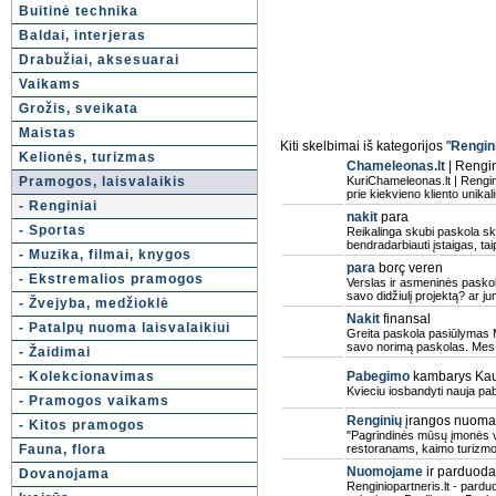
Buitinė technika
Baldai, interjeras
Drabužiai, aksesuarai
Vaikams
Grožis, sveikata
Maistas
Kiti skelbimai iš kategorijos "
Rengin
Kelionės, turizmas
Chameleonas.lt
| Rengi
Pramogos, laisvalaikis
KuriChameleonas.lt | Rengin
prie kiekvieno kliento unikal
- Renginiai
nakit
para
- Sportas
Reikalinga skubi paskola s
bendradarbiauti įstaigas, tai
- Muzika, filmai, knygos
para
borç veren
- Ekstremalios pramogos
Verslas ir asmeninės paskol
savo didžiulį projektą? ar jum
- Žvejyba, medžioklė
Nakit
finansal
- Patalpų nuoma laisvalaikiui
Greita paskola pasiūlymas M
savo norimą paskolas. Mes 
- Žaidimai
- Kolekcionavimas
Pabegimo
kambarys Ka
Kvieciu iosbandyti nauja p
- Pramogos vaikams
Renginių
įrangos nuoma,
- Kitos pramogos
"Pagrindinės mūsų įmonės ve
Fauna, flora
restoranams, kaimo turizmo
Nuomojame
ir parduoda
Dovanojama
Renginiopartneris.lt - par