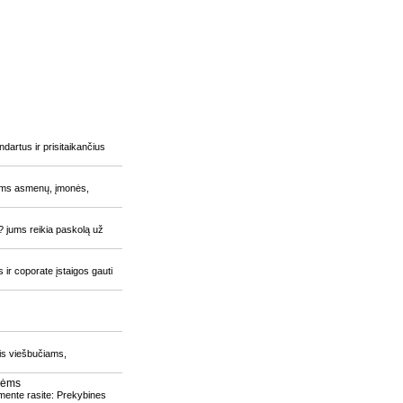
artus ir prisitaikančius
iems asmenų, įmonės,
? jums reikia paskolą už
ir coporate įstaigos gauti
ais viešbučiams,
uvėms
mente rasite: Prekybines