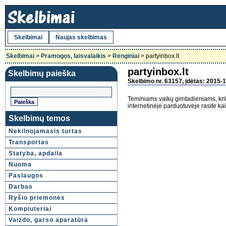
Skelbimai
Naujas skelbimas
Skelbimai
>
Pramogos, laisvalaikis
>
Renginiai
> partyinbox.lt
partyinbox.lt
Skelbimų paieška
Skelbimo nr. 63157, įdėtas: 2015-1
Teminiams vaikų gimtadieniams, kri
internetinėje parduotuvėje rasite ka
Skelbimų temos
Nekilnojamasis turtas
Transportas
Statyba, apdaila
Nuoma
Paslaugos
Darbas
Ryšio priemonės
Kompiuteriai
Vaizdo, garso aparatūra