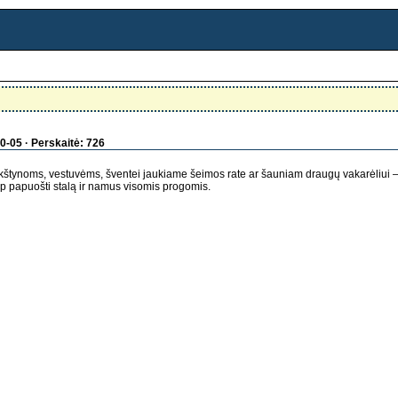
0-05 · Perskaitė: 726
kštynoms, vestuvėms, šventei jaukiame šeimos rate ar šauniam draugų vakarėliui –
ip papuošti stalą ir namus visomis progomis.