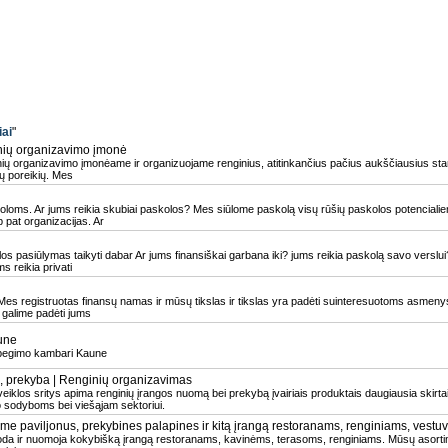
iai
"
nių organizavimo įmonė
ių organizavimo įmonėame ir organizuojame renginius, atitinkančius pačius aukščiausius stand
ių poreikių. Mes
koloms. Ar jums reikia skubiai paskolos? Mes siūlome paskolą visų rūšių paskolos potencial
p pat organizacijas. Ar
os pasiūlymas taikyti dabar Ar jums finansiškai garbana iki? jums reikia paskolą savo verslui
s reikia privati
es registruotas finansų namas ir mūsų tikslas ir tikslas yra padėti suinteresuotoms asmenys 
galime padėti jums
une
abegimo kambari Kaune
 prekyba | Renginių organizavimas
iklos sritys apima renginių įrangos nuomą bei prekybą įvairiais produktais daugiausia skirt
 sodyboms bei viešąjam sektoriui.
me paviljonus, prekybines palapines ir kitą įrangą restoranams, renginiams, vest
duoda ir nuomoja kokybišką įrangą restoranams, kavinėms, terasoms, renginiams. Mūsų asorti