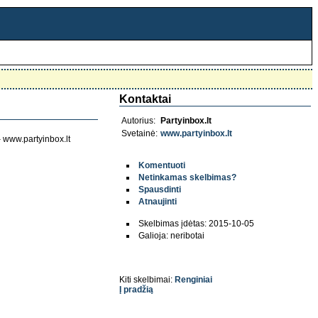
Kontaktai
Autorius:
Partyinbox.lt
Svetainė:
www.partyinbox.lt
 www.partyinbox.lt
Komentuoti
Netinkamas skelbimas?
Spausdinti
Atnaujinti
Skelbimas įdėtas: 2015-10-05
Galioja: neribotai
Kiti skelbimai:
Renginiai
Į pradžią