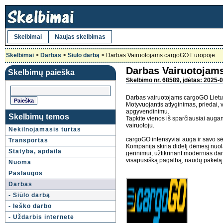
Skelbimai
Naujas skelbimas
Skelbimai
>
Darbas
>
Siūlo darbą
> Darbas Vairuotojams cargoGO Europoje
Darbas Vairuotojam
Skelbimų paieška
Skelbimo nr. 68589, įdėtas: 2025-0
Darbas vairuotojams cargoGO Lietuv
Motyvuojantis atlyginimas, priedai, 
apgyvendinimu.
Skelbimų temos
Tapkite vienos iš sparčiausiai auga
vairuotoju.
Nekilnojamasis turtas
cargoGO intensyviai auga ir savo s
Transportas
Kompanija skiria didelį dėmesį nuol
Statyba, apdaila
gerinimui, užtikrinant modernias da
visapusišką pagalbą, naudų paketą
Nuoma
Paslaugos
Darbas
- Siūlo darbą
- Ieško darbo
- Uždarbis internete