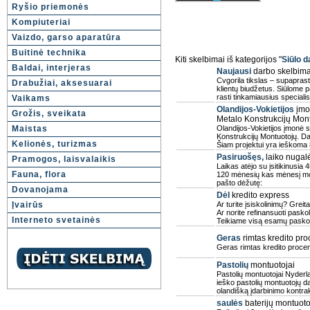
Ryšio priemonės
Kompiuteriai
Vaizdo, garso aparatūra
Buitinė technika
Kiti skelbimai iš kategorijos "
Siūlo d
Baldai, interjeras
Naujausi
darbo skelbimai
Cvgorila tikslas – supaprasti
Drabužiai, aksesuarai
klientų biudžetus. Siūlome 
rasti tinkamiausius specialist
Vaikams
Olandijos-Vokietijos
įmon
Grožis, sveikata
Metalo Konstrukcijų Mont
Maistas
Olandijos-Vokietijos įmonė 
Konstrukcijų Montuotojų. Dar
Kelionės, turizmas
Šiam projektui yra ieškoma 
Pasiruošęs,
laiko nugal
Pramogos, laisvalaikis
Laikas atėjo su įsitikinusia
Fauna, flora
120 mėnesių kas mėnesį mok
pašto dėžutę:
Dovanojama
Dėl
kredito express
Įvairūs
Ar turite įsiskolinimų? Greita
Ar norite refinansuoti paskol
Interneto svetainės
Teikiame visą esamų pasko
Geras
rimtas kredito pro
Geras rimtas kredito procen
Pastolių
montuotojai
Pastolių montuotojai Nyder
ieško pastolių montuotojų da
olandišką įdarbinimo kontra
saulės
baterijų montuoto