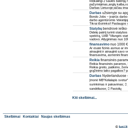
Reikalingi 2 saulės baterijų
pažymėjimas,anglų kalba,vai
Darbas Lietuvoje,tačiau im
Darbas
užsienyje su ap
Bondo Jobs – įvairūs darbo
darbo agentūromis Vokietijo
Tikrai išsirinksi! Paslaugo
Statybų
bendrovė ieško 
Didelę patirtį turinti statyb
spektrą, UAB "Vilungės sta
vadovo. Atlyginimas nuo 100
finansavimo
nuo 1000 € 
Ar esate fizinis asmuo ar im
atnaujinti ir atnaujinti savo 
finansavima, asmenini fina
Reikia
finansinės param
Reikia finansinės paramos, 
Reikia greito, patikimo, žem
grąžinimo laiko pagalbos? 
Darbas
Nyderlanduose 
Įmonė MB"Kelialapis svetur
surinkimas ir pakavimas;  Į
sandėliuose;  Pastolių
Kiti skelbimai...
Skelbimai
Kontaktai
Naujas skelbimas
©
lusi.