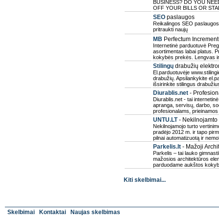
BUSINESS? DO YOU NEE
OFF YOUR BILLS OR ST
SEO
paslaugos
Reikalingos SEO paslaugos?
pritraukti naujų
MB
Perfectum Incremen
Internetinė parduotuvė Preg
asortimentas labai platus. 
kokybės prekės. Lengvas ir
Stilingų
drabužių elektro
El.parduotuvėje www.stilingid
drabužių. Apsilankykite el.pa
išsirinkite stilingus drabužiu
Diurablis.net
- Profesion
Diurablis.net - tai internet
apranga, servisų, darbo, sod
profesionalams, prieinamos 
UNTU.LT
- Nekilnojamto 
Nekilnojamojo turto vertini
pradėjo 2012 m. ir tapo pirmą
pilnai automatizuotą ir nem
Parkelis.lt
- Mažoji Archi
Parkelis – tai lauko gimnasti
mažosios architektūros elem
parduodame aukštos kokybė
Kiti skelbimai...
Skelbimai
Kontaktai
Naujas skelbimas