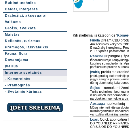
Buitinė technika
Baldai, interjeras
Drabužiai, aksesuarai
Vaikams
Grožis, sveikata
Maistas
Kiti skelbimai iš kategorijos "
Komer
Finola
Dream CBD produ
Kelionės, turizmas
Aukščiausios kokybės CBD ka
Pramogos, laisvalaikis
iš natūralių ingredientų. P
ir LPExpress paštomatus, b
Fauna, flora
Rankinių
ir piniginių iš
Dovanojama
Išparduotuvėje Taupyklengvai.
kuprinių su nuolaidomis. Aps
Įvairūs
paržiūrėkite prekes su nuolai
Įvairių
prekių elektronin
Interneto svetainės
Įvairių prekių elektroninėje
- Komercinės
įsigyti saugos prekių (vaist
dūmų detektorių, laikysenos
- Pramoginės
Sejico
– nemokami žemės
- Svetainių kūrimas
Turite technikos, bet netur
išsinuomoti, bet nerandate? 
parduokite, nuomokite arba 
Apsauga
nuo kenkėjų
Mūsų internetinėje parduotuv
mikroorganizmus kanalizacij
vamzdžių atkimšėją, sanitarin
Loan,
Quick application 
DO YOU NEED A FINANCIA
CRISIS OR DO YOU NEE