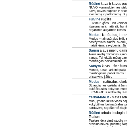
Rūšinė
kava ir kavos pup
NUVO komandoje mes siekia
kavą, kavos pupeles ir pri
šviežumą ir patikimumą. Sup
Fulvinė
rūgštis
Fulvinė rūgštis – itin vertin
išgaunama iš natūralių humi
organinės augalinės kilmės
Medus
| Natūralus, Lietu
Medus – tai natūralus bičių
pasižymintis saldžiu skoniu
maistinėmis savybėmis. Jis
Sausų
alaus mielių gami
Alaus mielių džiovinimui įm
įrangą. Tai leidžia mūsų ga
medžiagas bei vitaminus, ku
Šaldyta
žuvis – šviežuma
Menkė, tunas, arktinė palija 
maistingiems patiekalams. U
pristatymu į Jūsų
Medus
– natūralus, ekolo
Džiaugiamės galėdami Jums p
aukščiausios kokybės medų
EKOAGROS sertifikatą. Kas
YerbaMate.lt
- Matės arb
Mūsų įmonė skiria visas pajė
kokybiškus bei natūralius 
pardavimų sąraše reiškia jis
Rūšinė
arbata tiesiogiai 
Tealure
Tealure idėja gimė studijų m
praleido beveik pusmetį Nep