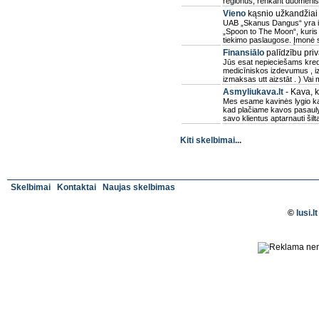
regionus, renkant duomenis
Vieno
kąsnio užkandžiai
UAB „Skanus Dangus“ yra in
„Spoon to The Moon“, kuris
tiekimo paslaugose. Įmonė si
Finansiālo
palīdzību pri
Jūs esat nepieciešams kredīt
medicīniskos izdevumus , iz
izmaksas utt aizstāt . ) Vai
Asmyliukava.lt
- Kava, k
Mes esame kavinės lygio ka
kad plačiame kavos pasaulyj
savo klientus aptarnauti šilta
Kiti skelbimai...
Skelbimai
Kontaktai
Naujas skelbimas
©
lusi.