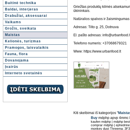
Buitinė technika
Griežtas produktų kilmės atsekamu
Baldai, interjeras
ūkininkais.
Drabužiai, aksesuarai
Natūralios spalvos ir žaismingumas
Vaikams
Adresas: Tilto g. 25, Dotnuva
Grožis, sveikata
Maistas
El. pašto adresas: info@urbanfood.l
Kelionės, turizmas
Telefono numeris: +37068679321
Pramogos, laisvalaikis
Www: https://www.urbanfood.lt
Fauna, flora
Dovanojama
Įvairūs
Interneto svetainės
Kiti skelbimai iš kategorijos "
Maista
Buy
mdphp apvp 4mmc
kaufen mdphp | mdphp beste
comprar mdphp | ephedrine h
monkey dust Threema: 3F