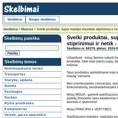
Skelbimai
Naujas skelbimas
Skelbimai
>
Maistas
> Sveiki produktai, super maistas imuniteto stiprinimui ir net
Sveiki produktai, su
Skelbimų paieška
stiprinimui ir netik 
Skelbimo nr. 68376, įdėtas: 2024-0
Urbanfood - mūsų šeimos sukurti lie
Skelbimų temos
produktai, tokie kaip įvairių uogų, dar
mišiniai.
Nekilnojamasis turtas
Savo produktus apibūdiname kaip eur
Transportas
maistą" viename.
Statyba, apdaila
Mes orientuojamės į inovacijas, auk
Nuoma
funkcionalumą, bendradarbiaujant s
Paslaugos
Mūsų MISIJA - gaminti aukščiausios 
Darbas
padėtų žmonėms savo kasdieninę mit
skoniais ir spalvomis!
Ryšio priemonės
Kompiuteriai
Mūsų PRINCIPAI ir VERTYBĖS:
Vaizdo, garso aparatūra
Aukščiausios kokybės, natūralūs pro