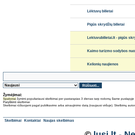
Lėktuvų bilietai
Pigūs skrydžių bilietai
Lektuvubilietai.lt - pigūs skr
Kaimo turizmo sodybos nuo
Kelionių naujienos
Žymėjimai:
Spalvotai
žymimi populiariausi skelbimai per pastarąsias 3 dienas tarp rodomų šiame puslapyje
Paryškinti
skelbimai
Skelbimai rūšiuojami pagal publikavimo arba atnaujinimo datą (naujausi viršuje). Skelbimų autoriai 
Skelbimai
Kontaktai
Naujas skelbimas
©
lusi.lt -