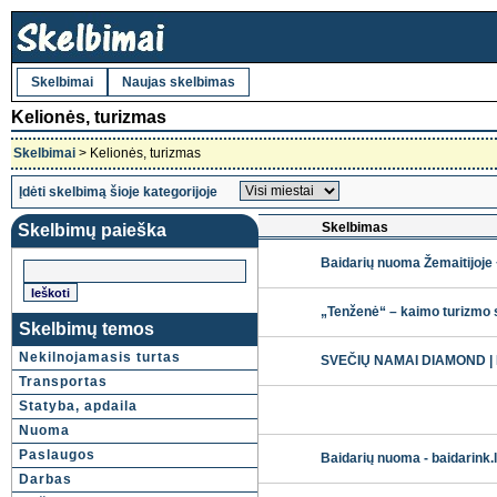
Skelbimai
Naujas skelbimas
Kelionės, turizmas
Skelbimai
> Kelionės, turizmas
Įdėti skelbimą šioje kategorijoje
Skelbimas
Skelbimų paieška
Baidarių nuoma Žemaitijoj
„Tenženė“ – kaimo turizmo
Skelbimų temos
Nekilnojamasis turtas
SVEČIŲ NAMAI DIAMOND | Po
Transportas
Statyba, apdaila
Nuoma
Paslaugos
Baidarių nuoma - baidarink.l
Darbas