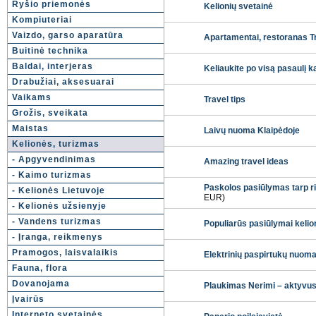
Ryšio priemonės
Kelionių svetainė
Kompiuteriai
Vaizdo, garso aparatūra
Apartamentai, restoranas T
Buitinė technika
Baldai, interjeras
Keliaukite po visą pasaulį k
Drabužiai, aksesuarai
Vaikams
Travel tips
Grožis, sveikata
Maistas
Laivų nuoma Klaipėdoje
Kelionės, turizmas
- Apgyvendinimas
Amazing travel ideas
- Kaimo turizmas
Paskolos pasiūlymas tarp ri
- Kelionės Lietuvoje
EUR)
- Kelionės užsienyje
- Vandens turizmas
Populiarūs pasiūlymai kelio
- Įranga, reikmenys
Pramogos, laisvalaikis
Elektrinių paspirtukų nuo
Fauna, flora
Dovanojama
Plaukimas Nerimi – aktyvus 
Įvairūs
Interneto svetainės