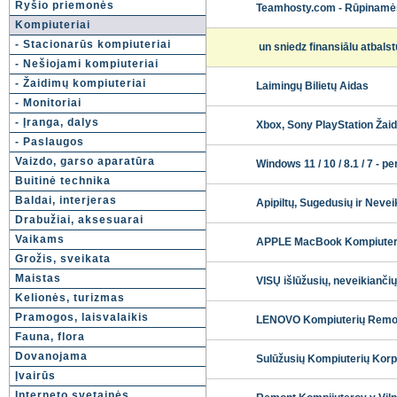
Ryšio priemonės
Teamhosty.com - Rūpinamės 
Kompiuteriai
- Stacionarūs kompiuteriai
un sniedz finansiālu atbals
- Nešiojami kompiuteriai
- Žaidimų kompiuteriai
Laimingų Bilietų Aidas
- Monitoriai
- Įranga, dalys
Xbox, Sony PlayStation Žaid
- Paslaugos
Vaizdo, garso aparatūra
Windows 11 / 10 / 8.1 / 7 - 
Buitinė technika
Baldai, interjeras
Apipiltų, Sugedusių ir Neve
Drabužiai, aksesuarai
Vaikams
APPLE MacBook Kompiuteri
Grožis, sveikata
Maistas
VISŲ išlūžusių, neveikianči
Kelionės, turizmas
Pramogos, laisvalaikis
LENOVO Kompiuterių Remon
Fauna, flora
Dovanojama
Sulūžusių Kompiuterių Korpu
Įvairūs
Interneto svetainės