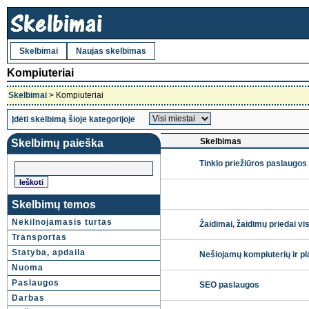
Skelbimai
Naujas skelbimas
Kompiuteriai
Skelbimai
> Kompiuteriai
Įdėti skelbimą šioje kategorijoje
Skelbimas
Skelbimų paieška
Tinklo priežiūros paslaugos
Skelbimų temos
Nekilnojamasis turtas
Žaidimai, žaidimų priedai vi
Transportas
Statyba, apdaila
Nešiojamų kompiuterių ir pl
Nuoma
Paslaugos
SEO paslaugos
Darbas