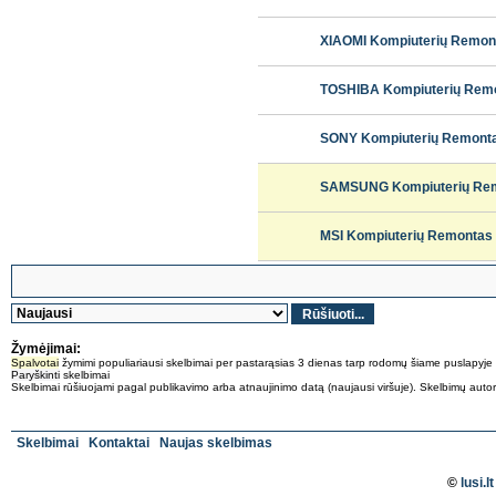
XIAOMI Kompiuterių Remontas
TOSHIBA Kompiuterių Remon
SONY Kompiuterių Remontas 
SAMSUNG Kompiuterių Remont
MSI Kompiuterių Remontas Vi
Žymėjimai:
Spalvotai
žymimi populiariausi skelbimai per pastarąsias 3 dienas tarp rodomų šiame puslapyje
Paryškinti
skelbimai
Skelbimai rūšiuojami pagal publikavimo arba atnaujinimo datą (naujausi viršuje). Skelbimų autoriai 
Skelbimai
Kontaktai
Naujas skelbimas
©
lusi.