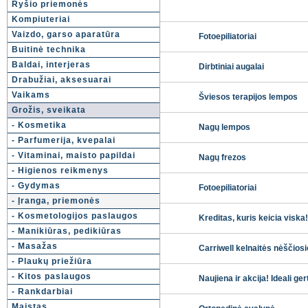
Ryšio priemonės
Kompiuteriai
Vaizdo, garso aparatūra
Fotoepiliatoriai
Buitinė technika
Baldai, interjeras
Dirbtiniai augalai
Drabužiai, aksesuarai
Vaikams
Šviesos terapijos lempos
Grožis, sveikata
- Kosmetika
Nagų lempos
- Parfumerija, kvepalai
- Vitaminai, maisto papildai
Nagų frezos
- Higienos reikmenys
- Gydymas
Fotoepiliatoriai
- Įranga, priemonės
- Kosmetologijos paslaugos
Kreditas, kuris keicia viska!
- Manikiūras, pedikiūras
- Masažas
Carriwell kelnaitės nėščios
- Plaukų priežiūra
- Kitos paslaugos
Naujiena ir akcija! Ideali ge
- Rankdarbiai
Maistas