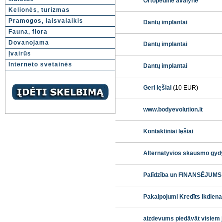
Ortopedinė avalynė
Kelionės, turizmas
Pramogos, laisvalaikis
Dantų implantai
Fauna, flora
Dovanojama
Dantų implantai
Įvairūs
Interneto svetainės
Dantų implantai
Geri lęšiai
(10 EUR)
www.bodyevolution.lt
Kontaktiniai lęšiai
Alternatyvios skausmo gyd
Palīdzība un FINANSĒJUMS
Pakalpojumi Kredīts ikdie
aizdevums piedāvāt visiem j