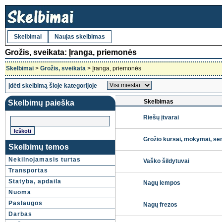
Skelbimai
Naujas skelbimas
Grožis, sveikata: Įranga, priemonės
Skelbimai
>
Grožis, sveikata
> Įranga, priemonės
Įdėti skelbimą šioje kategorijoje
Skelbimas
Skelbimų paieška
Riešų įtvarai
Grožio kursai, mokymai, se
Skelbimų temos
Nekilnojamasis turtas
Vaško šildytuvai
Transportas
Statyba, apdaila
Nagų lempos
Nuoma
Paslaugos
Nagų frezos
Darbas