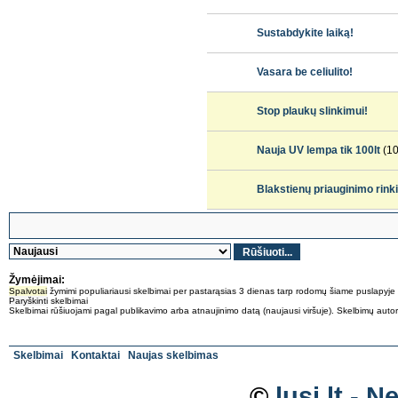
Sustabdykite laiką!
Vasara be celiulito!
Stop plaukų slinkimui!
Nauja UV lempa tik 100lt
(1
Blakstienų priauginimo rink
Žymėjimai:
Spalvotai
žymimi populiariausi skelbimai per pastarąsias 3 dienas tarp rodomų šiame puslapyje
Paryškinti
skelbimai
Skelbimai rūšiuojami pagal publikavimo arba atnaujinimo datą (naujausi viršuje). Skelbimų autoriai 
Skelbimai
Kontaktai
Naujas skelbimas
©
lusi.lt -